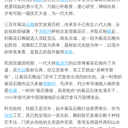
然显得如此渺小无力，只能心怀敬畏，虔心研究，继续向前，
才有可能一窥技艺大道，为一代大师。
三百年菊花
石雕
技艺发展历程，传承至今已有近八代人物，从
始祖欧阳锡藩，于
浏阳河
畔初次发现菊花石，并取石制
砚
起，
到菊花石雕砚选入清廷贡品，闻名京城，这一段为菊花石雕兴
起阶段，其雕刻工艺较为简单，题材款式也较为单一，以现今
的审美来看，是真正的器件极简
风格
。
民国至建国初期，一代大师
戴清升
的出世将菊花石推向了兴
盛，其
作品
取材古典，但立意新奇，其工艺犹如“老树开新
枝”，让菊花石雕这门百年工艺散发出强烈的生机。这一时期的
菊花石雕作品大多被
谭嗣同
、毛泽东、刘少奇等湘籍人物所喜
爱
收藏
，一时间“菊石雅致，风骨犹存”的菊花石便名满天下，
1915年曾代表中国湖湘地区出展巴拿马万国博览会。
时光轮转，转眼又是百年，如今菊花石雕行业新秀辈出，作为
传统
工艺，其已然呈现出一派生机，雕刻技艺发展出数十种技
艺手法，门类从传统的文房器件至茶、香等实用器件再到山水