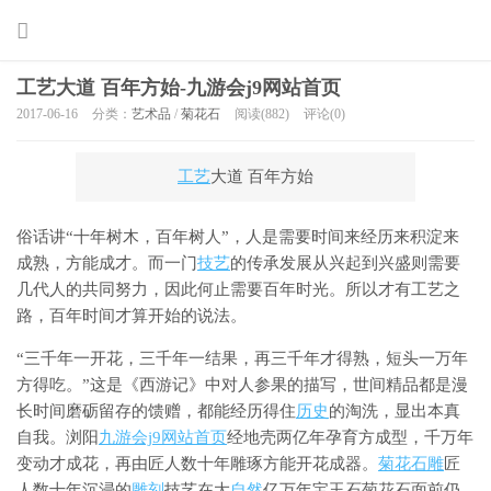
工艺大道 百年方始-九游会j9网站首页
2017-06-16
分类：
艺术品
/
菊花石
阅读(882)
评论(0)
工艺
大道 百年方始
俗话讲“十年树木，百年树人”，人是需要时间来经历来积淀来
成熟，方能成才。而一门
技艺
的传承发展从兴起到兴盛则需要
几代人的共同努力，因此何止需要百年时光。所以才有工艺之
路，百年时间才算开始的说法。
“三千年一开花，三千年一结果，再三千年才得熟，短头一万年
方得吃。”这是《西游记》中对人参果的描写，世间精品都是漫
长时间磨砺留存的馈赠，都能经历得住
历史
的淘洗，显出本真
自我。浏阳
九游会j9网站首页
经地壳两亿年孕育方成型，千万年
变动才成花，再由匠人数十年雕琢方能开花成器。
菊花石雕
匠
人数十年沉浸的
雕刻
技艺在大
自然
亿万年宝玉石菊花石面前仍