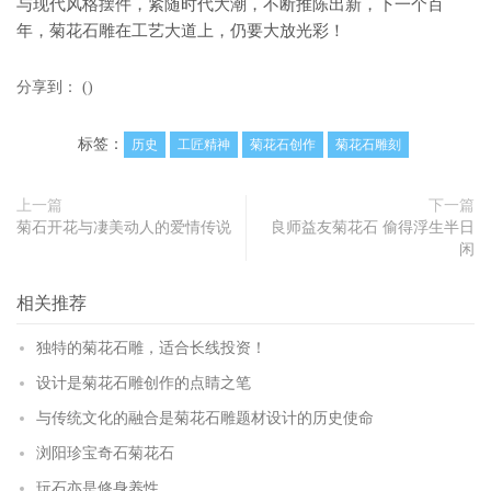
与现代风格摆件，紧随时代大潮，不断推陈出新，下一个百
年，菊花石雕在工艺大道上，仍要大放光彩！
分享到：
(
)
标签：
历史
工匠精神
菊花石创作
菊花石雕刻
上一篇
下一篇
菊石开花与凄美动人的爱情传说
良师益友菊花石 偷得浮生半日
闲
相关推荐
独特的菊花石雕，适合长线投资！
设计是菊花石雕创作的点睛之笔
与传统文化的融合是菊花石雕题材设计的历史使命
浏阳珍宝奇石菊花石
玩石亦是修身养性