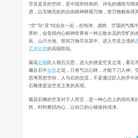
空灵是灵的空间，是中国所特有的、诗化的感悟与情
虑，以无物无欲的自由精神静观万物，使万物都各得
“空”与“灵”结合在一起，在纯净、虚静、空荡的气
界时，会觉得内心精神世界有一种云散水流的空旷的
辰、山川大地、世间万物尽在其中。进入空灵之境的
艺术欣赏
的高级阶段。
菊花
石雕
匠人视石沉思，进入的便是空灵之境，看石
藏在石中
自然
之花，只有气沉心静，才能下刀入神。
思考冥想空间，人与石的交流，不是通过匠人的手中
石雕便是这空灵之美的具现。
菊花石雕的空灵对于人而言，是一种心态上的崇尚美
扰，时时擦拭内心，让自己的心镜保持清净。