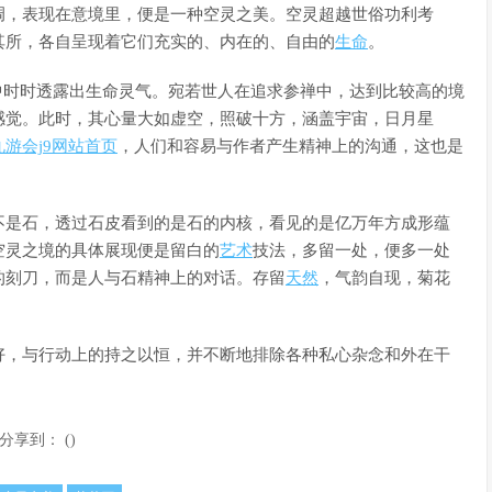
调，表现在意境里，便是一种空灵之美。空灵超越世俗功利考
其所，各自呈现着它们充实的、内在的、自由的
生命
。
氛中时时透露出生命灵气。宛若世人在追求参禅中，达到比较高的境
感觉。此时，其心量大如虚空，照破十方，涵盖宇宙，日月星
九游会j9网站首页
，人们和容易与作者产生精神上的沟通，这也是
不是石，透过石皮看到的是石的内核，看见的是亿万年方成形蕴
空灵之境的具体展现便是留白的
艺术
技法，多留一处，便多一处
的刻刀，而是人与石精神上的对话。存留
天然
，气韵自现，菊花
好，与行动上的持之以恒，并不断地排除各种私心杂念和外在干
分享到：
(
)