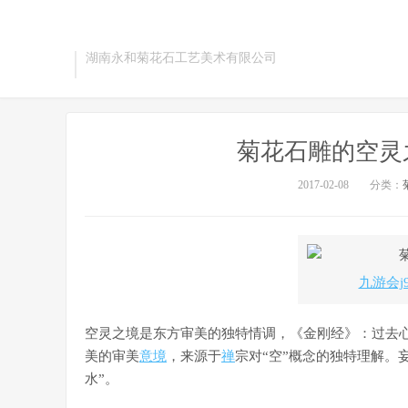
湖南永和菊花石工艺美术有限公司
菊花石雕的空灵之
2017-02-08
分类：
九游会j
空灵之境是东方审美的独特情调，《金刚经》：过去
美的审美
意境
，来源于
禅
宗对“空”概念的独特理解。
水”。