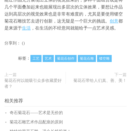
能让作品充分展现出立体的视觉效果的，多种平面组合或是将
几个平面叠加起来也能展现出多层次的立体效果，要想让作品
达到高层次的视觉效果也是非常有难度的，尤其是要使用镂空
菊花石雕技艺去进行创新，这无疑是一个巨大的挑战。
创意
都
是来源于
生活
，在生活的不经意间就能给予一点艺术灵感。
分享到：
(
)
标签：
工艺
艺术
菊花石创作
菊花石雕
镂空雕
上一篇
下一篇
菊花石何以能吸引众多收藏爱好
菊花石带给人们真、善、美！
者？
相关推荐
奇石菊花石——艺术是无价的
菊花石雕艺术作品配座的原则