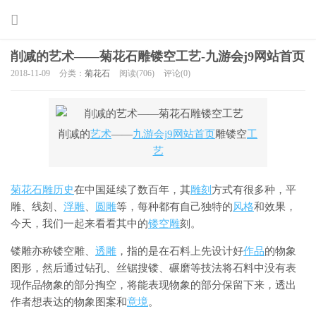
削减的艺术——菊花石雕镂空工艺-九游会j9网站首页
2018-11-09
分类：
菊花石
阅读(706)
评论(0)
削减的
艺术
——
九游会j9网站首页
雕镂空
工
艺
菊花石雕
历史
在中国延续了数百年，其
雕刻
方式有很多种，平
雕、线刻、
浮雕
、
圆雕
等，每种都有自己独特的
风格
和效果，
今天，我们一起来看看其中的
镂空雕
刻。
镂雕亦称镂空雕、
透雕
，指的是在石料上先设计好
作品
的物象
图形，然后通过钻孔、丝锯搜镂、碾磨等技法将石料中没有表
现作品物象的部分掏空，将能表现物象的部分保留下来，透出
作者想表达的物象图案和
意境
。