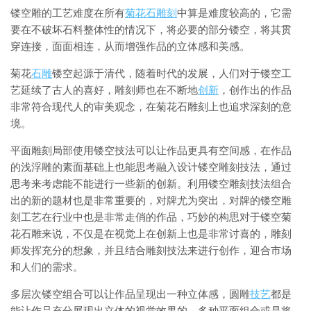
镂空雕的工艺难度在所有
菊花石雕刻
中算是难度较高的，它需
要在不破坏石料整体性的情况下，将必要的部分镂空，将其贯
穿连接，面面相连，从而增强作品的立体感和美感。
菊花
石雕
镂空起源于清代，随着时代的发展，人们对于镂空工
艺延续了古人的喜好，雕刻师也在不断地
创新
，创作出的作品
非常符合现代人的审美观念，在菊花石雕刻上也追求深刻的意
境。
平面雕刻局部使用镂空技法可以让作品更具有空间感，在作品
的浅浮雕的素面基础上也能思考融入设计镂空雕刻技法，通过
思考来考虑能不能进行一些新的创新。利用镂空雕刻技法组合
出的新的题材也是非常重要的，对牌尤为突出，对牌的镂空雕
刻工艺在行业中也是非常走俏的作品，巧妙的构思对于镂空菊
花石雕来说，不仅是在视觉上在创新上也是非常讨喜的，雕刻
师发挥充分的想象，并且结合雕刻技法来进行创作，迎合市场
和人们的需求。
多层次镂空组合可以让作品呈现出一种立体感，圆雕
技艺
都是