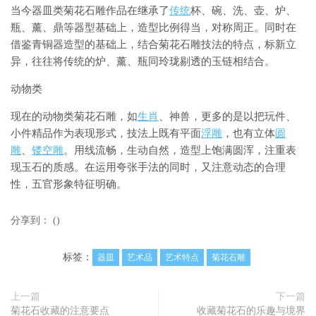
当今器皿类菊花石雕作品在继承了
传统
杯、碗、洗、壶、炉、
瓶、薰、鼎等器型基础上，造型比例得当，对称周正。同时在
借鉴青铜器造型的基础上，结合菊花石雕技法的特点，标新立
异，往往将传统的炉、薰、瓶同玲珑剔透的玉链相结合。
动物类
现在的动物类菊花石雕，如
生肖
、神兽，更多的是以把玩件、
小件精品作为表现形式，技法上既有平面
浮雕
，也有立体
圆
雕
、
镂空雕
。用线流畅，生动自然，造型上饱满圆浑，注重表
现玉石的质感。在运用夸张手法的同时，又注意动态的合理
性，五官形象特征明确。
分享到：
(
)
标签：
器皿
艺术品
艺术特点
菊花石雕
上一篇
下一篇
菊花石收藏的注意要点
收藏菊花石的乐趣与境界