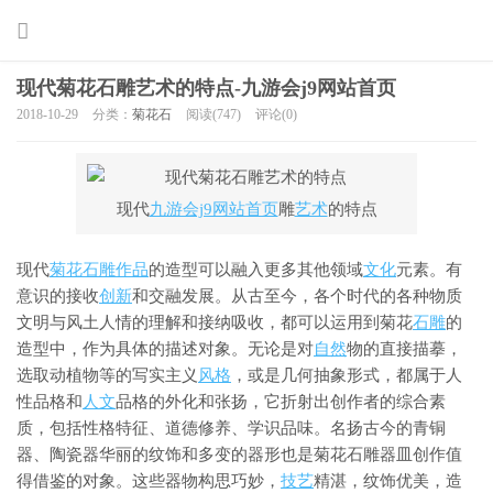
现代菊花石雕艺术的特点-九游会j9网站首页
2018-10-29
分类：
菊花石
阅读(747)
评论(0)
现代
九游会j9网站首页
雕
艺术
的特点
现代
菊花石雕
作品
的造型可以融入更多其他领域
文化
元素。有
意识的接收
创新
和交融发展。从古至今，各个时代的各种物质
文明与风土人情的理解和接纳吸收，都可以运用到菊花
石雕
的
造型中，作为具体的描述对象。无论是对
自然
物的直接描摹，
选取动植物等的写实主义
风格
，或是几何抽象形式，都属于人
性品格和
人文
品格的外化和张扬，它折射出创作者的综合素
质，包括性格特征、道德修养、学识品味。名扬古今的青铜
器、陶瓷器华丽的纹饰和多变的器形也是菊花石雕器皿创作值
得借鉴的对象。这些器物构思巧妙，
技艺
精湛，纹饰优美，造