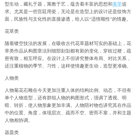
型生动，藏礼于器，寓教于艺，蕴含着丰富的思想和
美学
追
求。尤其是一些宫廷用瓷，无论是在造型上的设计还是纹饰方
面，民族性与文化性的直接渗透，给人以“适情顺性”的情趣。
花草类
随着镂空技法的发展，在吸收古代花草题材写实的基础上，花
草类作品从构图章法到细部刻划都有新的变化，穿枝过梗，疏
密有致，相互呼应。在设计上不但讲究整体布局、对比关系，
还注重植物的季节、习性，这样使情趣更生动，造型更准确。
人物类
人物菊花石雕在今天更加注重人体的结构比例、动态，不但有
单个人物造型，还有群组人物的构图形式，强调了透视、明
暗、转折，使人物形象更加丰满。人物陪衬物也讲究其在作品
中的位置、角度，体现层次、疏而不空、密而不塞，并和主题
人物相协调。
器皿类